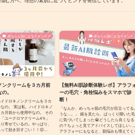
に悩む方へ、理想の素肌に近づくヒントを発信しています。
赤ちゃん肌になるスキンケア
赤ちゃん肌になるスキンケ
ノンクリームを３カ月前
【無料AI肌診断体験レポ】アラフ
なの。
ーの毛穴・角栓悩みをスマホで診
断！
ハイドロキノンクリームを３カ
なの。 実は私、ハイドロキノ
「なんか、めっちゃ肌の毛穴が目立ってる
カ月前から使用中なの。 その
うな…。」 鏡を見たら、ぱっくり開いた
「ユークロマクリーム4％」
に気づいてしまった😭どうしたら良くなる
取り寄せているの。やっぱり、
の？ちょっと見てアドバイスしてほしい…
って効き目すごい！！😌...
アラフォーにもなると、肌悩みも増えてく