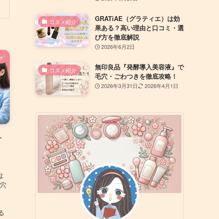
GRATiAE（グラティエ）は効
コスメ紹介
果ある？高い理由と口コミ・選
び方を徹底解説
2026年6月2日
ア
無印良品『発酵導入美容液』で
コスメ紹介
毛穴・ごわつきを徹底攻略！
2026年3月31日
2026年4月1日
ォ
よ
毛穴
。
る