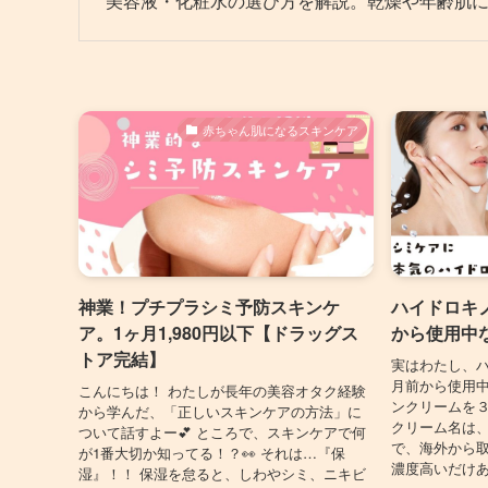
美容液・化粧水の選び方を解説。乾燥や年齢肌
赤ちゃん肌になるスキンケア
神業！プチプラシミ予防スキンケ
ハイドロキ
ア。1ヶ月1,980円以下【ドラッグス
から使用中
トア完結】
実はわたし、
月前から使用中
こんにちは！ わたしが長年の美容オタク経験
ンクリームを３
から学んだ、「正しいスキンケアの方法」に
クリーム名は、
ついて話すよー💕 ところで、スキンケアで何
で、海外から
が1番大切か知ってる！？👀 それは…『保
濃度高いだけあ
湿』！！ 保湿を怠ると、しわやシミ、ニキビ