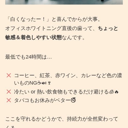
「白くなったー！」と喜んでからが大事。
オフィスホワイトニング直後の歯って、
ちょっと
敏感＆着色しやすい状態
なんです。
最低でも24時間は…
コーヒー、紅茶、赤ワイン、カレーなど色の濃
いものNG☕️🍛🍷
冷たい or 熱い飲食物もできるだけ避ける🧊🔥
タバコもお休みがベター🚭
ここを守れるかどうかで、持続力が全然変わって
くる。