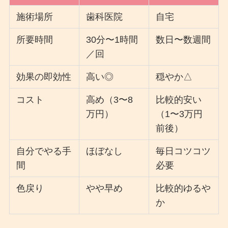
施術場所
歯科医院
自宅
所要時間
30分〜1時間
数日〜数週間
／回
効果の即効性
高い◎
穏やか△
コスト
高め（3〜8
比較的安い
万円）
（1〜3万円
前後）
自分でやる手
ほぼなし
毎日コツコツ
間
必要
色戻り
やや早め
比較的ゆるや
か