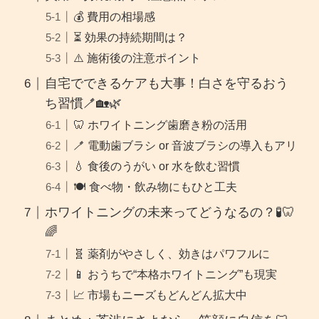
💰 費用の相場感
⏳ 効果の持続期間は？
⚠️ 施術後の注意ポイント
自宅でできるケアも大事！白さを守るおう
ち習慣🪥🏡🌿
🦷 ホワイトニング歯磨き粉の活用
🪥 電動歯ブラシ or 音波ブラシの導入もアリ
💧 食後のうがい or 水を飲む習慣
🍽️ 食べ物・飲み物にもひと工夫
ホワイトニングの未来ってどうなるの？🧪🦷
🌈
🧬 薬剤がやさしく、効きはパワフルに
📱 おうちで“本格ホワイトニング”も現実
📈 市場もニーズもどんどん拡大中